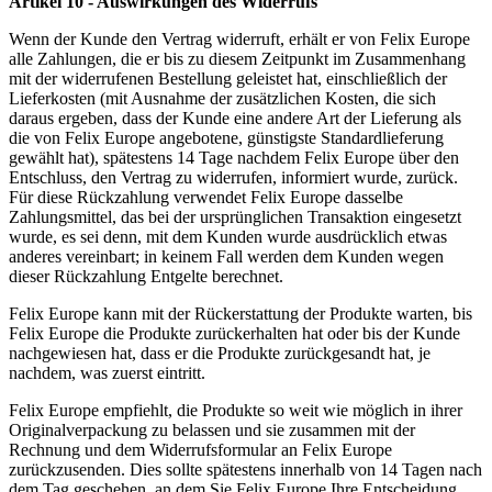
Artikel 10 - Auswirkungen des Widerrufs
Wenn der Kunde den Vertrag widerruft, erhält er von Felix Europe
alle Zahlungen, die er bis zu diesem Zeitpunkt im Zusammenhang
mit der widerrufenen Bestellung geleistet hat, einschließlich der
Lieferkosten (mit Ausnahme der zusätzlichen Kosten, die sich
daraus ergeben, dass der Kunde eine andere Art der Lieferung als
die von Felix Europe angebotene, günstigste Standardlieferung
gewählt hat), spätestens 14 Tage nachdem Felix Europe über den
Entschluss, den Vertrag zu widerrufen, informiert wurde, zurück.
Für diese Rückzahlung verwendet Felix Europe dasselbe
Zahlungsmittel, das bei der ursprünglichen Transaktion eingesetzt
wurde, es sei denn, mit dem Kunden wurde ausdrücklich etwas
anderes vereinbart; in keinem Fall werden dem Kunden wegen
dieser Rückzahlung Entgelte berechnet.
Felix Europe kann mit der Rückerstattung der Produkte warten, bis
Felix Europe die Produkte zurückerhalten hat oder bis der Kunde
nachgewiesen hat, dass er die Produkte zurückgesandt hat, je
nachdem, was zuerst eintritt.
Felix Europe empfiehlt, die Produkte so weit wie möglich in ihrer
Originalverpackung zu belassen und sie zusammen mit der
Rechnung und dem Widerrufsformular an Felix Europe
zurückzusenden. Dies sollte spätestens innerhalb von 14 Tagen nach
dem Tag geschehen, an dem Sie Felix Europe Ihre Entscheidung