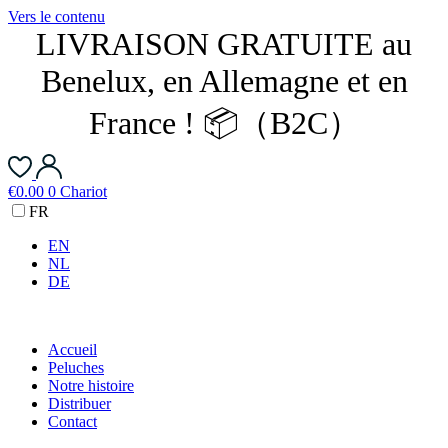
Vers le contenu
LIVRAISON GRATUITE au
Benelux, en Allemagne et en
France ! 📦（B2C）
€
0.00
0
Chariot
FR
EN
NL
DE
Accueil
Peluches
Notre histoire
Distribuer
Contact