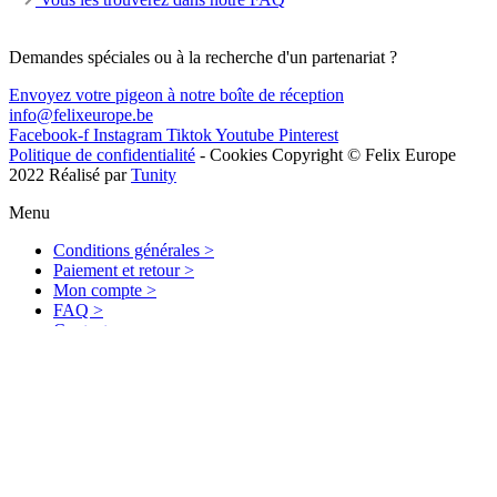
Demandes spéciales ou à la recherche d'un partenariat ?
Envoyez votre pigeon à notre boîte de réception
info@felixeurope.be
Facebook-f
Instagram
Tiktok
Youtube
Pinterest
Politique de confidentialité
-
Cookies
Copyright © Felix Europe
2022 Réalisé par
Tunity
Menu
Conditions générales >
Paiement et retour >
Mon compte >
FAQ >
Contact >
Sterrebeekstraat 178 Boîte C 1930 Zaventem - Belgique
Numéro d'entreprise : BE0556804744
TEL:+32 470991642
0
Votre panier